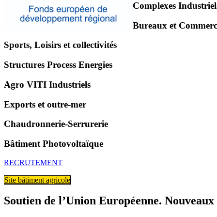
Go
Complexes Industriel
to
Complexes
Go
Bureaux et Commerc
Industriels
to
Bureaux
Go
Sports, Loisirs et collectivités
et
to
Commerces
Sports,
Go
Structures Process Energies
Loisirs
to
et
Structures
Go
Agro VITI Industriels
collectivités
Process
to
Energies
Agro
Go
Exports et outre-mer
VITI
to
Industriels
Exports
Go
Chaudronnerie-Serrurerie
et
to
outre-
Chaudronnerie-
Go
Bâtiment Photovoltaïque
mer
Serrurerie
to
Bâtiment
RECRUTEMENT
Photovoltaïque
Site bâtiment agricole
Soutien de l’Union Européenne. Nouveaux 