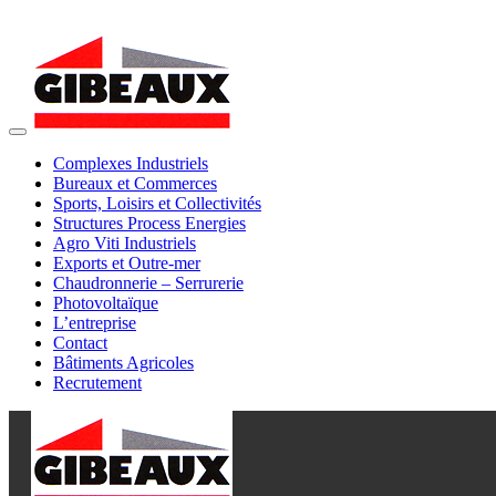
Toggle
navigation
Complexes Industriels
Bureaux et Commerces
Sports, Loisirs et Collectivités
Structures Process Energies
Agro Viti Industriels
Exports et Outre-mer
Chaudronnerie – Serrurerie
Photovoltaïque
L’entreprise
Contact
Bâtiments Agricoles
Recrutement